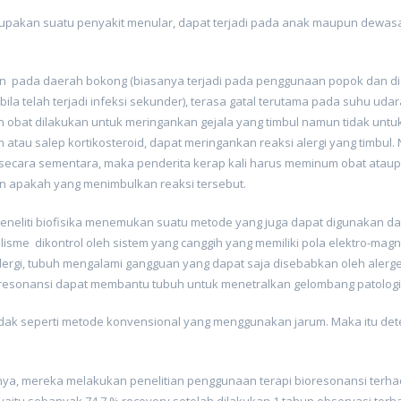
rupakan suatu penyakit menular, dapat terjadi pada anak maupun dewasa
ahkan pada daerah bokong (biasanya terjadi pada penggunaan popok dan d
h (bila telah terjadi infeksi sekunder), terasa gatal terutama pada suhu 
n obat dilakukan untuk meringankan gejala yang timbul namun tidak un
tau salep kortikosteroid, dapat meringankan reaksi alergi yang timbul.
cara sementara, maka penderita kerap kali harus meminum obat ataupun
rgen apakah yang menimbulkan reaksi tersebut.
eneliti biofisika menemukan suatu metode yang juga dapat digunakan dal
sme dikontrol oleh sistem yang canggih yang memiliki pola elektro-magne
ergi, tubuh mengalami gangguan yang dapat saja disebabkan oleh alerge
ioresonansi dapat membantu tubuh untuk menetralkan gelombang patologi
dak seperti metode konvensional yang menggunakan jarum. Maka itu detek
ainnya, mereka melakukan penelitian penggunaan terapi bioresonansi terh
aitu sebanyak 74,7 % recovery setelah dilakukan 1 tahun observasi terh