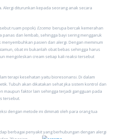
. Alergi diturunkan kepada seorang anak secara
isebut ruam popok).
Ezcema
berupa bercak kemerahan
udara panas dan lembab, sehingga bayi sering menggaruk
tuk menyembuhkan pasien dari alergi. Dengan meminum
 Namun, obat ini bukanlah obat bebas sehingga harus
 mengoleskan cream setiap kali reaksi tersebut
am terapi kesehatan yaitu bioresonansi. Di dalam
tik. Tubuh akan dikatakan sehat jika sistem kontrol dan
n maupun faktor lain sehingga terjadi gangguan pada
s tersebut.
si dengan metode ini diminati oleh para orang tua
adap berbagai penyakit
yang berhubungan dengan alergi
adap 79 pasien.