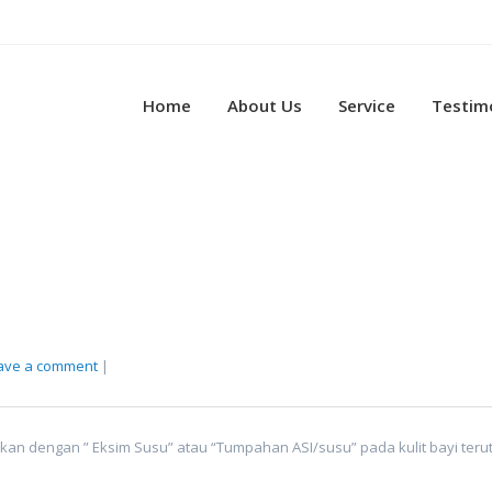
Home
About Us
Service
Testim
ave a comment
|
ikan dengan ” Eksim Susu” atau “Tumpahan ASI/susu” pada kulit bayi te