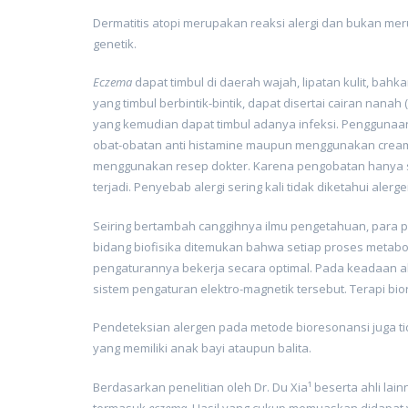
Dermatitis atopi merupakan reaksi alergi dan bukan me
genetik.
Eczema
dapat timbul di daerah wajah, lipatan kulit, b
yang timbul berbintik-bintik, dapat disertai cairan nana
yang kemudian dapat timbul adanya infeksi. Penggunaa
obat-obatan anti histamine maupun menggunakan cream a
menggunakan resep dokter. Karena pengobatan hanya se
terjadi. Penyebab alergi sering kali tidak diketahui ale
Seiring bertambah canggihnya ilmu pengetahuan, para p
bidang biofisika ditemukan bahwa setiap proses metaboli
pengaturannya bekerja secara optimal. Pada keadaan al
sistem pengaturan elektro-magnetik tersebut. Terapi b
Pendeteksian alergen pada metode bioresonansi juga ti
yang memiliki anak bayi ataupun balita.
Berdasarkan penelitian oleh Dr. Du Xia¹ beserta ahli l
termasuk
eczema
. Hasil yang cukup memuaskan didapat y