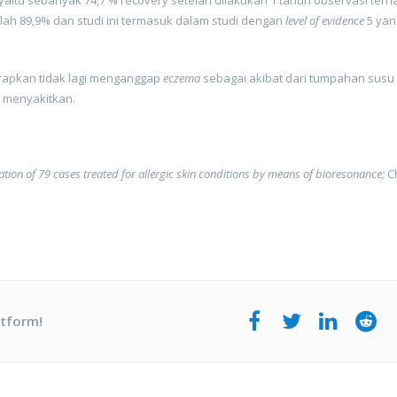
adalah 89,9% dan studi ini termasuk dalam studi dengan
level of evidence
5 yan
harapkan tidak lagi menganggap
eczema
sebagai akibat dari tumpahan susu
k menyakitkan.
ation of 79 cases treated for allergic skin conditions by means of bioresonance;
C
atform!